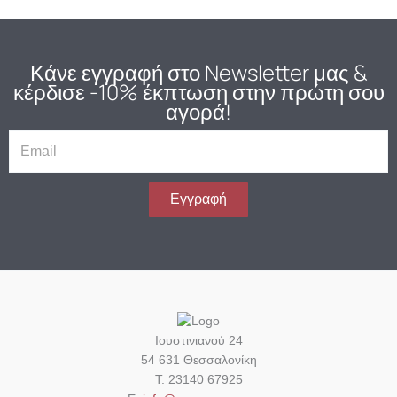
Κάνε εγγραφή στο Newsletter μας
&
κέρδισε -10% έκπτωση στην πρώτη σου
αγορά!
E
m
a
i
Εγγραφή
l
Ιουστινιανού 24
54 631 Θεσσαλονίκη
Τ: 23140 67925