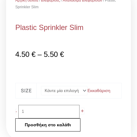
Αρχική σελίδα
/
Βλεφαρίδες
/
Αναλώσιμα Βλεφαρίδων
/ Plastic
Sprinkler Slim
Plastic Sprinkler Slim
Price
4.50
€
–
5.50
€
range:
4.50 €
through
5.50 €
Plastic
SIZE
Εκκαθάριση
Sprinkler
Slim
ποσότητα
+
-
Προσθήκη στο καλάθι