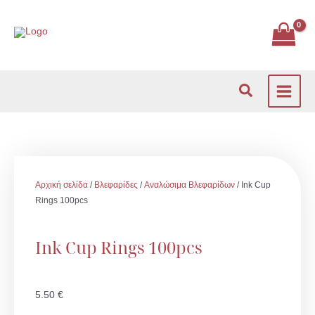
Μετάβαση
στο
περιεχόμενο
Αναζήτηση
Αρχική σελίδα
/
Βλεφαρίδες
/
Αναλώσιμα Βλεφαρίδων
/ Ink Cup
Rings 100pcs
Ink Cup Rings 100pcs
5.50
€