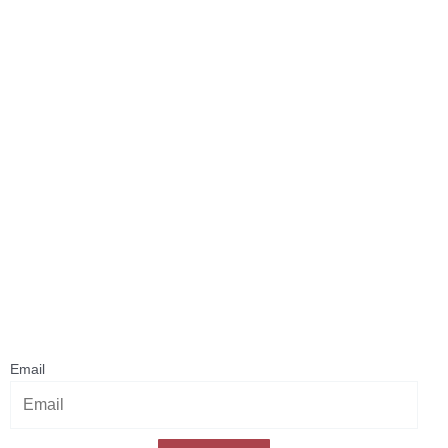
Κάνε εγγραφή στο Newsletter μας
& κέρδισε -10% έκπτωση
στην πρώτη σου αγορά!
Email