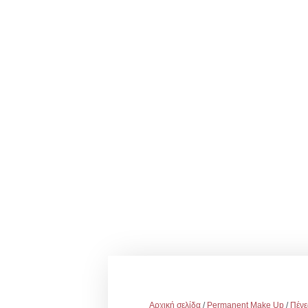
Αρχική σελίδα
/
Permanent Make Up
/
Πένε