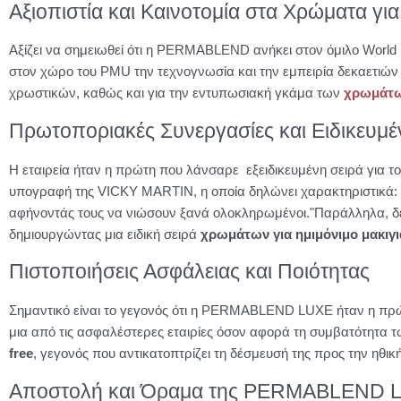
Αξιοπιστία και Καινοτομία στα Χρώματα γι
Αξίζει να σημειωθεί ότι η PERMABLEND ανήκει στον όμιλο World 
στον χώρο του PMU την τεχνογνωσία και την εμπειρία δεκαετιών
χρωστικών, καθώς και για την εντυπωσιακή γκάμα των
χρωμάτων
Πρωτοποριακές Συνεργασίες και Ειδικευμέν
Η εταιρεία ήταν η πρώτη που λάνσαρε εξειδικευμένη σειρά για
υπογραφή της VICKY MARTIN, η οποία δηλώνει χαρακτηριστικά: "Πι
αφήνοντάς τους να νιώσουν ξανά ολοκληρωμένοι."
Παράλληλα, δε
δημιουργώντας μια ειδική σειρά
χρωμάτων για ημιμόνιμο μακιγι
Πιστοποιήσεις Ασφάλειας και Ποιότητας
Σημαντικό είναι το γεγονός ότι η PERMABLEND LUXE ήταν η πρώτ
μια από τις ασφαλέστερες εταιρίες όσον αφορά τη συμβατότητα
free
, γεγονός που αντικατοπτρίζει τη δέσμευσή της προς την ηθι
Αποστολή και Όραμα της PERMABLEND 