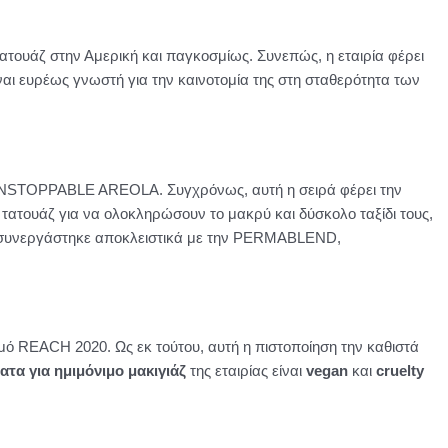
ατουάζ στην Αμερική και παγκοσμίως. Συνεπώς, η εταιρία φέρει
ι ευρέως γνωστή για την καινοτομία της στη σταθερότητα των
α UNSTOPPABLE AREOLA. Συγχρόνως, αυτή η σειρά φέρει την
 τατουάζ για να ολοκληρώσουν το μακρύ και δύσκολο ταξίδι τους,
ES συνεργάστηκε αποκλειστικά με την PERMABLEND,
ό REACH 2020. Ως εκ τούτου, αυτή η πιστοποίηση την καθιστά
τα για ημιμόνιμο μακιγιάζ
της εταιρίας είναι
vegan
και
cruelty