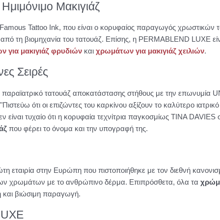
α Ημιμόνιμο Μακιγιάζ
Famous Tattoo Ink, που είναι ο κορυφαίος παραγωγός χρωστικών τ
 από τη βιομηχανία του τατουάζ. Επίσης, η PERMABLEND LUXE είνα
 για μακιγιάζ φρυδιών
και
χρωμάτων για μακιγιάζ χειλιών
.
ες Σειρές
 το παραϊατρικό τατουάζ αποκατάστασης στήθους με την επωνυμί
στεύω ότι οι επιζώντες του καρκίνου αξίζουν το καλύτερο ιατρικό
ν είναι τυχαίο ότι η κορυφαία τεχνίτρια παγκοσμίως TINA DAVI
άζ
που φέρει το όνομα και την υπογραφή της.
η εταιρία στην Ευρώπη που πιστοποιήθηκε με τον διεθνή κανονισμ
 των χρωμάτων με το ανθρώπινο δέρμα. Επιπρόσθετα, όλα τα
χρώμα
κή και βιώσιμη παραγωγή.
LUXE