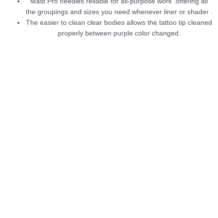
Mast Pro needles reliable for all-purpose work .offering all
the groupings and sizes you need whenever liner or shader .
The easier to clean clear bodies allows the tattoo tip cleaned
properly between purple color changed.
Price
Αυτό
Αυτό
range:
το
το
Permanent Make Up
360.00 €
προϊόν
προϊόν
Mast P15
through
έχει
έχει
390.00 €
πολλαπλές
πολλαπλές
165.00
€
Επιλογή
παραλλαγές.
παραλλαγές.
Εκτός αποθέματος
Οι
Οι
Permanent Make Up
επιλογές
επιλογές
μπορούν
μπορούν
LOLA AIR
να
να
επιλεγούν
επιλεγούν
190.00
€
Διαβάστε περισσότερα