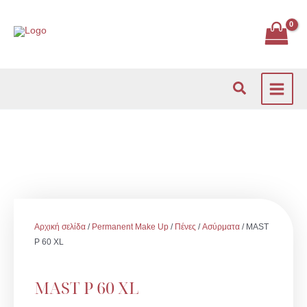
Μετάβαση
στο
περιεχόμενο
Αναζήτηση
Αρχική σελίδα
/
Permanent Make Up
/
Πένες
/
Ασύρματα
/ MAST
P 60 XL
MAST P 60 XL