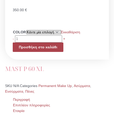
350.00
€
MAST
COLOR
Εκκαθάριση
P
-
+
60
Προσθήκη στο καλάθι
XL
ποσότητα
MAST P 60 XL
SKU
N/A
Categories
Permanent Make Up
,
Ασύρματα
,
Ενσύρματα
,
Πένες
Περιγραφή
Επιπλέον πληροφορίες
Εταιρία