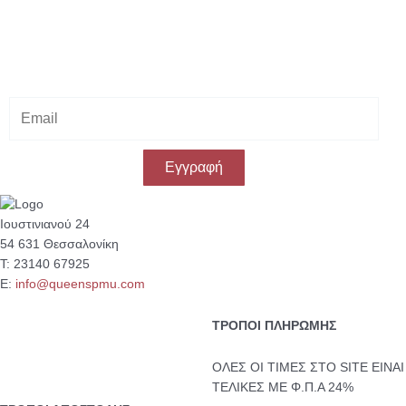
Κάνε εγγραφή στο Newsletter μας
& κέρδισε -10% έκπτωση
στην πρώτη σου αγορά!
E
m
a
i
Εγγραφή
l
Ιουστινιανού 24
54 631 Θεσσαλονίκη
Τ: 23140 67925
Ε:
info@queenspmu.com
ΤΡΟΠΟΙ ΠΛΗΡΩΜΗΣ
ΟΛΕΣ ΟΙ ΤΙΜΕΣ ΣΤΟ SITE ΕΙΝΑΙ
ΤΕΛΙΚΕΣ ΜΕ Φ.Π.Α 24%