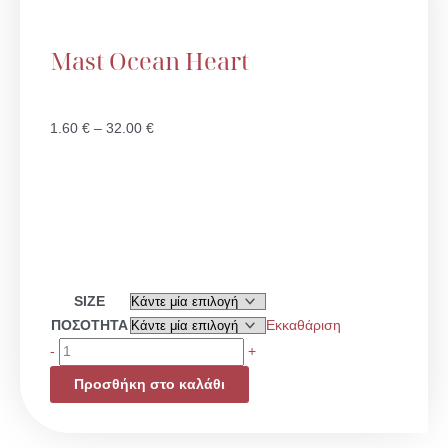
Mast Ocean Heart
Price
1.60
€
–
32.00
€
range:
1.60 €
through
32.00 €
Mast
SIZE
Ocean
ΠΟΣΟΤΗΤΑ
Εκκαθάριση
Heart
-
+
ποσότητα
Προσθήκη στο καλάθι