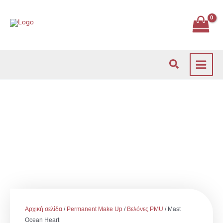
Μετάβαση
στο
περιεχόμενο
Αναζήτηση
Αρχική σελίδα
/
Permanent Make Up
/
Βελόνες PMU
/ Mast
Ocean Heart