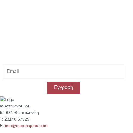
Κάνε εγγραφή στο Newsletter μας
& κέρδισε -10% έκπτωση
στην πρώτη σου αγορά!
E
m
a
i
Εγγραφή
l
Ιουστινιανού 24
54 631 Θεσσαλονίκη
Τ: 23140 67925
Ε:
info@queenspmu.com