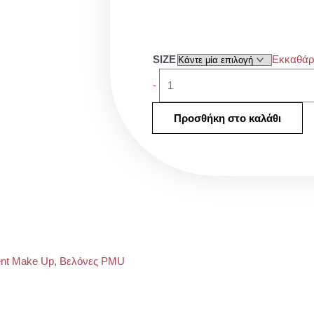
Cheyenne
SIZE
Εκκαθάρ
Craft
-
ποσότητα
Προσθήκη στο καλάθι
nt Make Up
,
Βελόνες PMU