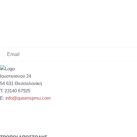
Κάνε εγγραφή στο Newsletter μας
& κέρδισε -10% έκπτωση στ
E
m
a
i
Ιουστινιανού 24
l
54 631 Θεσσαλονίκη
Τ: 23140 67925
Ε:
info@queenspmu.com