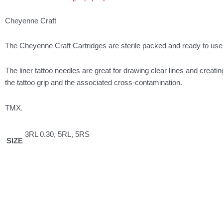
Cheyenne Craft
The Cheyenne Craft Cartridges are sterile packed and ready to use.
The liner tattoo needles are great for drawing clear lines and crea
the tattoo grip and the associated cross-contamination.
TMX.
3RL 0.30, 5RL, 5RS
SIZE
Αυτό
Εκτός αποθέματος
το