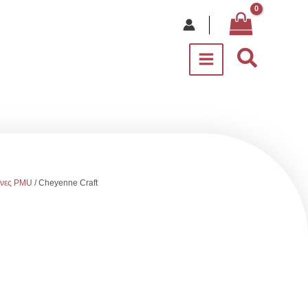
Αναζήτ
όνες PMU
/ Cheyenne Craft