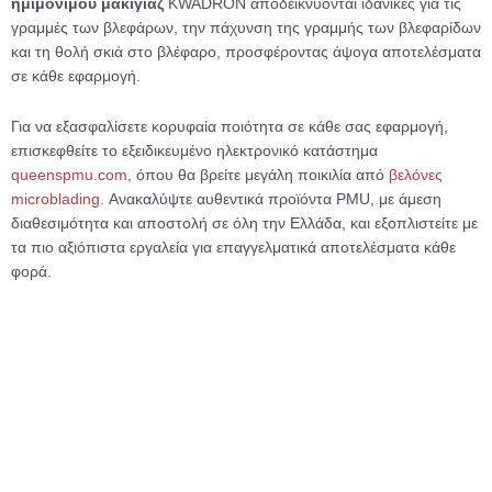
ημιμόνιμου μακιγιάζ
KWADRON αποδεικνύονται ιδανικές για τις
γραμμές των βλεφάρων, την πάχυνση της γραμμής των βλεφαρίδων
και τη θολή σκιά στο βλέφαρο, προσφέροντας άψογα αποτελέσματα
σε κάθε εφαρμογή.
Για να εξασφαλίσετε κορυφαία ποιότητα σε κάθε σας εφαρμογή,
επισκεφθείτε το εξειδικευμένο ηλεκτρονικό κατάστημα
queenspmu.com
, όπου θα βρείτε μεγάλη ποικιλία από
βελόνες
microblading
. Ανακαλύψτε αυθεντικά προϊόντα PMU, με άμεση
διαθεσιμότητα και αποστολή σε όλη την Ελλάδα, και εξοπλιστείτε με
τα πιο αξιόπιστα εργαλεία για επαγγελματικά αποτελέσματα κάθε
φορά.
Αυτό
Εκτός αποθέματος
το
Permanent Make Up