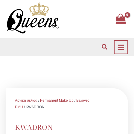
Μετάβαση
στο
περιεχόμενο
Αναζήτηση
Αρχική σελίδα
/
Permanent Make Up
/
Βελόνες
PMU
/ KWADRON
KWADRON