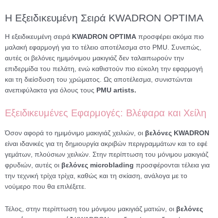
Η Εξειδικευμένη Σειρά KWADRON OPTIMA
Η εξειδικευμένη σειρά
KWADRON OPTIMA
προσφέρει ακόμα πιο
μαλακή εφαρμογή για το τέλειο αποτέλεσμα στο PMU. Συνεπώς,
αυτές οι βελόνες ημιμόνιμου μακιγιάζ δεν ταλαιπωρούν την
επιδερμίδα του πελάτη, ενώ καθιστούν πιο εύκολη την εφαρμογή
και τη διείσδυση του χρώματος. Ως αποτέλεσμα, συνιστώνται
ανεπιφύλακτα για όλους τους
PMU artists.
Εξειδικευμένες Εφαρμογές: Βλέφαρα και Χείλη
Όσον αφορά το ημιμόνιμο μακιγιάζ χειλιών, οι
βελόνες KWADRON
είναι ιδανικές για τη δημιουργία ακριβών περιγραμμάτων και το εφέ
γεμάτων, πλούσιων χειλιών. Στην περίπτωση του μόνιμου μακιγιάζ
φρυδιών, αυτές οι
βελόνες microblading
προσφέρονται τέλεια για
την τεχνική τρίχα τρίχα, καθώς και τη σκίαση, ανάλογα με το
νούμερο που θα επιλέξετε.
Τέλος, στην περίπτωση του μόνιμου μακιγιάζ ματιών, οι
βελόνες