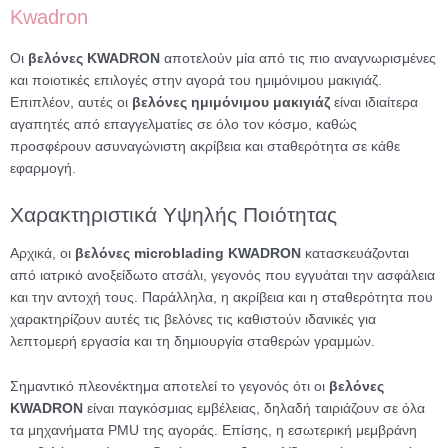
Kwadron
Οι
βελόνες KWADRON
αποτελούν μία από τις πιο αναγνωρισμένες
και ποιοτικές επιλογές στην αγορά του ημιμόνιμου μακιγιάζ.
Επιπλέον, αυτές οι
βελόνες ημιμόνιμου μακιγιάζ
είναι ιδιαίτερα
αγαπητές από επαγγελματίες σε όλο τον κόσμο, καθώς
προσφέρουν ασυναγώνιστη ακρίβεια και σταθερότητα σε κάθε
εφαρμογή.
Χαρακτηριστικά Υψηλής Ποιότητας
Αρχικά, οι
βελόνες microblading KWADRON
κατασκευάζονται
από ιατρικό ανοξείδωτο ατσάλι, γεγονός που εγγυάται την ασφάλεια
και την αντοχή τους. Παράλληλα, η ακρίβεια και η σταθερότητα που
χαρακτηρίζουν αυτές τις βελόνες τις καθιστούν ιδανικές για
λεπτομερή εργασία και τη δημιουργία σταθερών γραμμών.
Σημαντικό πλεονέκτημα αποτελεί το γεγονός ότι οι
βελόνες
KWADRON
είναι παγκόσμιας εμβέλειας, δηλαδή ταιριάζουν σε όλα
τα μηχανήματα PMU της αγοράς. Επίσης, η εσωτερική μεμβράνη