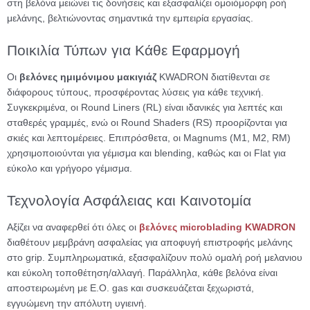
στη βελόνα μειώνει τις δονήσεις και εξασφαλίζει ομοιόμορφη ροή
μελάνης, βελτιώνοντας σημαντικά την εμπειρία εργασίας.
Ποικιλία Τύπων για Κάθε Εφαρμογή
Οι
βελόνες ημιμόνιμου μακιγιάζ
KWADRON διατίθενται σε
διάφορους τύπους, προσφέροντας λύσεις για κάθε τεχνική.
Συγκεκριμένα, οι Round Liners (RL) είναι ιδανικές για λεπτές και
σταθερές γραμμές, ενώ οι Round Shaders (RS) προορίζονται για
σκιές και λεπτομέρειες. Επιπρόσθετα, οι Magnums (M1, M2, RM)
χρησιμοποιούνται για γέμισμα και blending, καθώς και οι Flat για
εύκολο και γρήγορο γέμισμα.
Τεχνολογία Ασφάλειας και Καινοτομία
Αξίζει να αναφερθεί ότι όλες οι
βελόνες microblading
KWADRON
διαθέτουν μεμβράνη ασφαλείας για αποφυγή επιστροφής μελάνης
στο grip. Συμπληρωματικά, εξασφαλίζουν πολύ ομαλή ροή μελανιου
και εύκολη τοποθέτηση/αλλαγή. Παράλληλα, κάθε βελόνα είναι
αποστειρωμένη με E.O. gas και συσκευάζεται ξεχωριστά,
εγγυώμενη την απόλυτη υγιεινή.