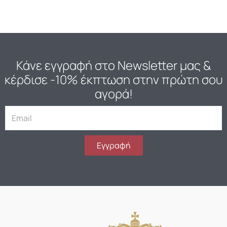
Κάνε εγγραφή στο Newsletter μας
&
κέρδισε -10% έκπτωση στην πρώτη σου
αγορά!
E
m
a
i
Εγγραφή
l