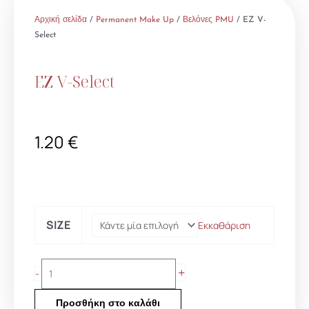
Αρχική σελίδα
/
Permanent Make Up
/
Βελόνες PMU
/ EZ V-
Select
EZ V-Select
1.20
€
EZ
SIZE
Εκκαθάριση
V-
Select
ποσότητα
+
-
Προσθήκη στο καλάθι