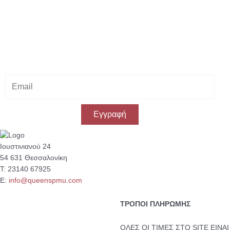
Κάνε εγγραφή στο Newsletter μας
& κέρδισε -10% έκπτωση
στην πρώτη σου αγορά!
E
m
a
i
Εγγραφή
l
Ιουστινιανού 24
54 631 Θεσσαλονίκη
Τ: 23140 67925
Ε:
info@queenspmu.com
ΤΡΟΠΟΙ ΠΛΗΡΩΜΗΣ
ΟΛΕΣ ΟΙ ΤΙΜΕΣ ΣΤΟ SITE ΕΙΝΑΙ