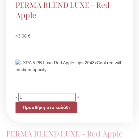
PERMA BLEND LUXE – Red
Apple
43.00
€
Cool red with
medium opacity.
PERMA
-
+
BLEND
Προσθήκη στο καλάθι
LUXE
–
Red
Apple
PERMA BLEND LUXE – Red Apple
ποσότητα