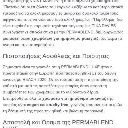
υπογραφή της VICKY MARTIN, η οποία δηλώνει χαρακτηριστικά:
"Πιστεύω ότι οι επιζώντες του καρκίνου αξίζουν το καλύτερο ιατρικό
τατουάζ για να ολοκληρώσουν το μακρύ και δύσκολο ταξίδι τους,
αφήνοντάς τους να νιώσουν ξανά ολοκληρωμένοι."
Παράλληλα, δεν
είναι τυχαίο ότι η κορυφαία τεχνίτρια παγκοσμίως TINA DAVIES
συνεργάστηκε αποκλειστικά με την PERMABLEND, δημιουργώντας
μια ειδική σειρά
χρωμάτων για ημιμόνιμο μακιγιάζ
που φέρει το
όνομα και την υπογραφή της.
Πιστοποιήσεις Ασφάλειας και Ποιότητας
Σημαντικό είναι το γεγονός ότι η PERMABLEND LUXE ήταν η
πρώτη εταιρία στην Ευρώπη που πιστοποιήθηκε με τον διεθνή
κανονισμό REACH 2020. Ως εκ τούτου, αυτή η πιστοποίηση την
καθιστά μια από τις ασφαλέστερες εταιρίες όσον αφορά τη
συμβατότητα των χρωμάτων με το ανθρώπινο δέρμα.
Επιπρόσθετα, όλα τα
χρώματα για ημιμόνιμο μακιγιάζ
της
εταιρίας είναι
vegan
και
cruelty free
, γεγονός που αντικατοπτρίζει
τη δέσμευσή της προς την ηθική και βιώσιμη παραγωγή.
Αποστολή και Όραμα της PERMABLEND