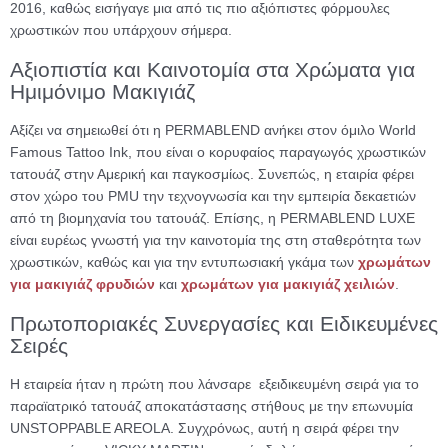
2016, καθώς εισήγαγε μια από τις πιο αξιόπιστες φόρμουλες
χρωστικών που υπάρχουν σήμερα.
Αξιοπιστία και Καινοτομία στα Χρώματα για
Ημιμόνιμο Μακιγιάζ
Αξίζει να σημειωθεί ότι η PERMABLEND ανήκει στον όμιλο World
Famous Tattoo Ink, που είναι ο κορυφαίος παραγωγός χρωστικών
τατουάζ στην Αμερική και παγκοσμίως. Συνεπώς, η εταιρία φέρει
στον χώρο του PMU την τεχνογνωσία και την εμπειρία δεκαετιών
από τη βιομηχανία του τατουάζ. Επίσης, η PERMABLEND LUXE
είναι ευρέως γνωστή για την καινοτομία της στη σταθερότητα των
χρωστικών, καθώς και για την εντυπωσιακή γκάμα των
χρωμάτων
για μακιγιάζ φρυδιών
και
χρωμάτων για μακιγιάζ χειλιών
.
Πρωτοποριακές Συνεργασίες και Ειδικευμένες
Σειρές
Η εταιρεία ήταν η πρώτη που λάνσαρε εξειδικευμένη σειρά για το
παραϊατρικό τατουάζ αποκατάστασης στήθους με την επωνυμία
UNSTOPPABLE AREOLA. Συγχρόνως, αυτή η σειρά φέρει την