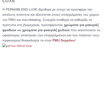
LUXE
Η PERMABLEND LUXE ιδρύθηκε με στόχο να προσφέρει την
απόλυτη ποιότητα και αξιοπιστία στους επαγγελματίες του χώρου
του PMU και microblading. Συνεχίζει σταθερά να καθορίζει τα
πρότυπα στη βιομηχανία, προσφέροντας
χρώματα για μακιγιάζ
φρυδιών
και
χρώματα για μακιγιάζ χειλιών
που ικανοποιούν τις
υψηλότερες απαιτήσεις των επαγγελματιών και των πελατών τους
παγκοσμίως!
Ανακαλύψτε τα στην
PMU Supplies
!
NEW
Permanent Make Up
Artyst Red 04 N