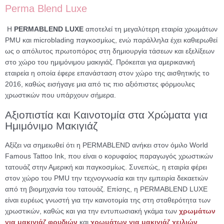
Perma Blend Luxe
Η
PERMABLEND LUXE
αποτελεί τη μεγαλύτερη εταιρία χρωμάτων
PMU και microblading παγκοσμίως, ενώ παράλληλα έχει καθιερωθεί
ως ο απόλυτος πρωτοπόρος στη δημιουργία τάσεων και εξελίξεων
στο χώρο του ημιμόνιμου μακιγιάζ. Πρόκειται για αμερικανική
εταιρεία η οποία έφερε επανάσταση στον χώρο της αισθητικής το
2016, καθώς εισήγαγε μια από τις πιο αξιόπιστες φόρμουλες
χρωστικών που υπάρχουν σήμερα.
Αξιοπιστία και Καινοτομία στα Χρώματα για
Ημιμόνιμο Μακιγιάζ
Αξίζει να σημειωθεί ότι η PERMABLEND ανήκει στον όμιλο World
Famous Tattoo Ink, που είναι ο κορυφαίος παραγωγός χρωστικών
τατουάζ στην Αμερική και παγκοσμίως. Συνεπώς, η εταιρία φέρει
στον χώρο του PMU την τεχνογνωσία και την εμπειρία δεκαετιών
από τη βιομηχανία του τατουάζ. Επίσης, η PERMABLEND LUXE
είναι ευρέως γνωστή για την καινοτομία της στη σταθερότητα των
χρωστικών, καθώς και για την εντυπωσιακή γκάμα των
χρωμάτων
για μακιγιάζ φρυδιών
και
χρωμάτων για μακιγιάζ χειλιών
.