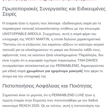
Πρωτοποριακές Συνεργασίες και Ειδικευμένες
Σειρές
Η εταιρεία ήταν η πρώτη που λάνσαρε εξειδικευμένη σειρά για το
παραϊατρικό τατουάζ αποκατάστασης στήθους με την επωνυμία
UNSTOPPABLE AREOLA. Συγχρόνως, αυτή η σειρά φέρει την
υπογραφή της VICKY MARTIN, η οποία δηλώνει χαρακτηριστικά:
"Πιστεύω ότι οι επιζώντες του καρκίνου αξίζουν το καλύτερο ιατρικό
τατουάζ για να ολοκληρώσουν το μακρύ και δύσκολο ταξίδι τους,
αφήνοντάς τους να νιώσουν ξανά ολοκληρωμένοι."
Παράλληλα, δεν
είναι τυχαίο ότι η κορυφαία τεχνίτρια παγκοσμίως TINA DAVIES
συνεργάστηκε αποκλειστικά με την PERMABLEND, δημιουργώντας
μια ειδική σειρά
χρωμάτων για ημιμόνιμο μακιγιάζ
που φέρει το
όνομα και την υπογραφή της.
Πιστοποιήσεις Ασφάλειας και Ποιότητας
Σημαντικό είναι το γεγονός ότι η PERMABLEND LUXE ήταν η
πρώτη εταιρία στην Ευρώπη που πιστοποιήθηκε με τον διεθνή
κανονισμό REACH 2020. Ως εκ τούτου, αυτή η πιστοποίηση την