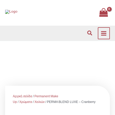
Μετάβαση
στο
περιεχόμενο
Αναζήτηση
Αρχική σελίδα
/
Permanent Make
Up
/
Χρώματα
/
Χειλιών
/ PERMA BLEND LUXE – Cranberry