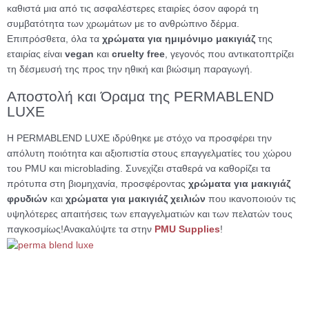
καθιστά μια από τις ασφαλέστερες εταιρίες όσον αφορά τη
συμβατότητα των χρωμάτων με το ανθρώπινο δέρμα.
Επιπρόσθετα, όλα τα
χρώματα για ημιμόνιμο μακιγιάζ
της
εταιρίας είναι
vegan
και
cruelty free
, γεγονός που αντικατοπτρίζει
τη δέσμευσή της προς την ηθική και βιώσιμη παραγωγή.
Αποστολή και Όραμα της PERMABLEND
LUXE
Η PERMABLEND LUXE ιδρύθηκε με στόχο να προσφέρει την
απόλυτη ποιότητα και αξιοπιστία στους επαγγελματίες του χώρου
του PMU και microblading. Συνεχίζει σταθερά να καθορίζει τα
πρότυπα στη βιομηχανία, προσφέροντας
χρώματα για μακιγιάζ
φρυδιών
και
χρώματα για μακιγιάζ χειλιών
που ικανοποιούν τις
υψηλότερες απαιτήσεις των επαγγελματιών και των πελατών τους
παγκοσμίως!
Ανακαλύψτε τα στην
PMU Supplies
!