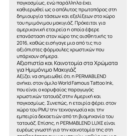
παγκοσμίως, ενώ παράλληλα έχει
καθιερωθεί ως ο απόλυτος πρωτοπόρος στη
δημιουργία τάσεων και εξελίξεων στο χώρο
του ημιμόνιμου μακιγιάζ. Πρόκειται για
αμερικανική εταιρεία η οποία έφερε
επανάσταση στον χώρο της αισθητικής το
2016, καθώς εισήγαγε μια από τις πιο
αξιόπιστες φόρμουλες χρωστικών που
υπάρχουν σήμερα.
Αξιοπιστία και Καινοτομία στα Χρώματα
για Ημιμόνιμο Μακιγιάζ
Αξίζει να σημειωθεί ότι η PERMABLEND
ανήκει στον όμιλο World Famous Tattoo Ink,
που είναι ο κορυφαίος παραγωγός
χρωστικών τατουάζ στην Αμερική και
παγκοσμίως. Συνεπώς, η εταιρία φέρει στον
χώρο του PMU την τεχνογνωσία και την
εμπειρία δεκαετιών από τη βιομηχανία του
τατουάζ. Επίσης, η PERMABLEND LUXE είναι
ευρέως γνωστή για την καινοτομία της στη