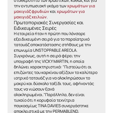
σταθερότητα των χρωστικών, καθώς και για
την εντυπωσιακή γκάμα των
χρωμάτων για
μακιγιάζ φρυδιών
και
χρωμάτων για
μακιγιάζ χειλιών
.
Πρωτοποριακές Συνεργασίες και
Ειδικευμένες Σειρές
Η εταιρεία ήταν η πρώτη που λάνσαρε
εξειδικευμένη σειρά για το παραϊατρικό
τατουάζ αποκατάστασης στήθους με την
επωνυμία UNSTOPPABLE AREOLA.
Συγχρόνως, αυτή η σειρά φέρει την
υπογραφή της VICKY MARTIN, η οποία
δηλώνει χαρακτηριστικά: "Πιστεύω ότι οι
επιζώντες του καρκίνου αξίζουν το καλύτερο
ιατρικό τατουάζ για να ολοκληρώσουν το
μακρύ και δύσκολο ταξίδι τους, αφήνοντάς
τους να νιώσουν ξανά
ολοκληρωμένοι."
Παράλληλα, δεν είναι
τυχαίο ότι η κορυφαία τεχνίτρια
παγκοσμίως TINA DAVIES συνεργάστηκε
αποκλειστικά με την PERMABLEND,