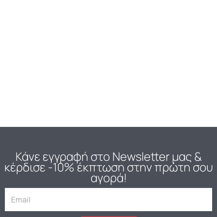
Κάνε εγγραφή στο Newsletter μας
&
κέρδισε -10% έκπτωση στην πρώτη σου
αγορά!
E
m
a