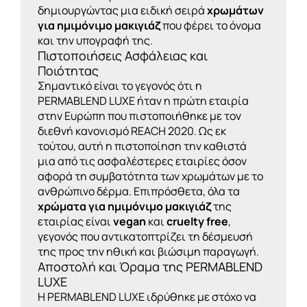
δημιουργώντας μια ειδική σειρά
χρωμάτων
για ημιμόνιμο μακιγιάζ
που φέρει το όνομα
και την υπογραφή της.
Πιστοποιήσεις Ασφάλειας και
Ποιότητας
Σημαντικό είναι το γεγονός ότι η
PERMABLEND LUXE ήταν η πρώτη εταιρία
στην Ευρώπη που πιστοποιήθηκε με τον
διεθνή κανονισμό REACH 2020. Ως εκ
τούτου, αυτή η πιστοποίηση την καθιστά
μια από τις ασφαλέστερες εταιρίες όσον
αφορά τη συμβατότητα των χρωμάτων με το
ανθρώπινο δέρμα. Επιπρόσθετα, όλα τα
χρώματα για ημιμόνιμο μακιγιάζ
της
εταιρίας είναι
vegan
και
cruelty free
,
γεγονός που αντικατοπτρίζει τη δέσμευσή
της προς την ηθική και βιώσιμη παραγωγή.
Αποστολή και Όραμα της PERMABLEND
LUXE
Η PERMABLEND LUXE ιδρύθηκε με στόχο να