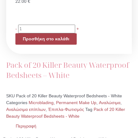
22.00
€
Pack
-
+
of
Προσθήκη στο καλάθι
20
Killer
Beauty
Waterproof
Pack of 20 Killer Beauty Waterproof
Bedsheets
Bedsheets – White
-
White
ποσότητα
SKU
Pack of 20 Killer Beauty Waterproof Bedsheets - White
Categories
Microblading
,
Permanent Make Up
,
Αναλώσιμα
,
Αναλώσιμα επίπλων
,
Έπιπλα-Φωτισμός
Tag
Pack of 20 Killer
Beauty Waterproof Bedsheets - White
Περιγραφή