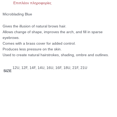
Επιπλέον πληροφορίες
Microblading Blue
Gives the illusion of natural brows hair.
Allows change of shape, improves the arch, and fill in sparse
eyebrows.
Comes with a brass cover for added control.
Produces less pressure on the skin.
Used to create natural hairstrokes, shading, ombre and outlines.
12U, 12F, 14F, 14U, 16U, 16F, 18U, 21F, 21U
SIZE
Αυτό
Αυτό
Αυτό
Αυτό
το
το
το
το
Microblading