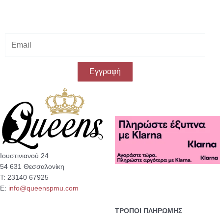
Κάνε εγγραφή στο Newsletter μας
& κέρδισε -10% έκπτωση
στην πρώτη σου αγορά!
E
m
a
i
Εγγραφή
l
Ιουστινιανού 24
54 631 Θεσσαλονίκη
Τ: 23140 67925
Ε:
info@queenspmu.com
ΤΡΟΠΟΙ ΠΛΗΡΩΜΗΣ