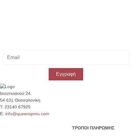
Κάνε εγγραφή στο Newsletter μας
& κέρδισε -10% έκπτωση
στην πρώτη σου αγορά!
E
m
a
i
Εγγραφή
l
Ιουστινιανού 24
54 631 Θεσσαλονίκη
Τ: 23140 67925
Ε:
info@queenspmu.com
ΤΡΟΠΟΙ ΠΛΗΡΩΜΗΣ