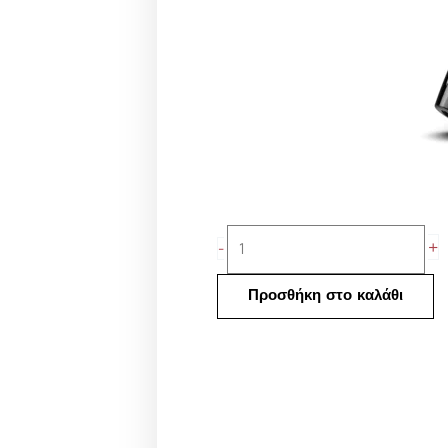
Mast
+
-
Tour
With
Προσθήκη στο καλάθι
Battery
ποσότητα