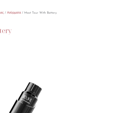
νες
/
Ασύρματα
/ Mast Tour With Battery
tery