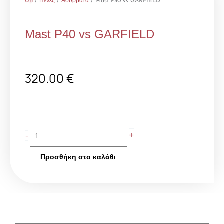
Up
/
Πένες
/
Ασύρματα
/ Mast P40 vs GARFIELD
Mast P40 vs GARFIELD
320.00
€
Mast
+
-
P40
vs
Προσθήκη στο καλάθι
GARFIELD
ποσότητα