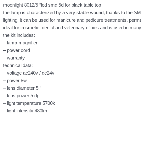
moonlight 8012/5 “led smd 5d for black table top
the lamp is characterized by a very stable wound, thanks to the SMD
lighting. it can be used for manicure and pedicure treatments, perm
ideal for cosmetic, dental and veterinary clinics and is used in many
the kit includes:
– lamp-magnifier
– power cord
– warranty
technical data:
– voltage ac240v / dc24v
– power 8w
– lens diameter 5 ”
– lens power 5 dpi
– light temperature 5700k
– light intensity 480lm