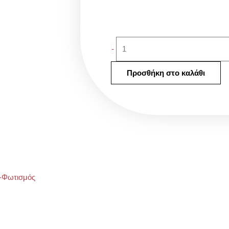
LED
-
magnifying
lamp
Προσθήκη στο καλάθι
ποσότητα
-Φωτισμός