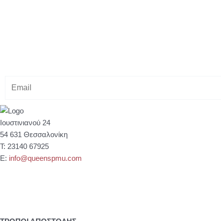
Κάνε εγγραφή στο Newsletter μας
& κέρδισε -10% έκπτωση στ
E
m
a
i
Ιουστινιανού 24
l
54 631 Θεσσαλονίκη
Τ: 23140 67925
Ε:
info@queenspmu.com