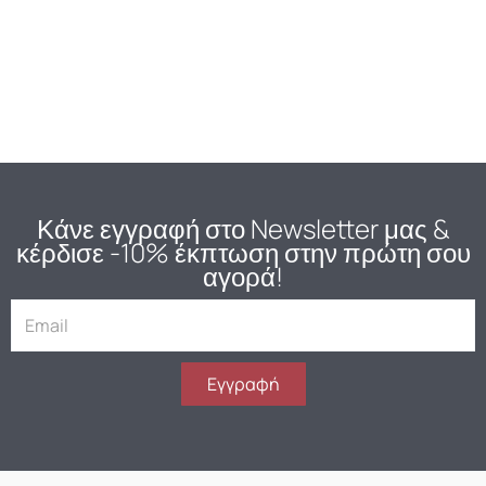
Κάνε εγγραφή στο Newsletter μας
&
κέρδισε -10% έκπτωση στην πρώτη σου
αγορά!
E
m
a
i
Εγγραφή
l