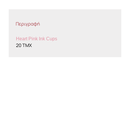
Περιγραφή
Heart Pink Ink Cups
20 TMX
Microblading