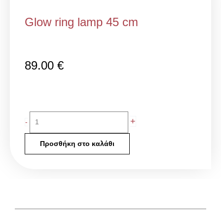
Glow ring lamp 45 cm
89.00
€
Glow
+
-
ring
lamp
Προσθήκη στο καλάθι
45
cm
ποσότητα