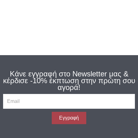
Κάνε εγγραφή στο Newsletter μας
&
κέρδισε -10% έκπτωση στην πρώτη σου
αγορά!
E
m
a
i
Εγγραφή
l