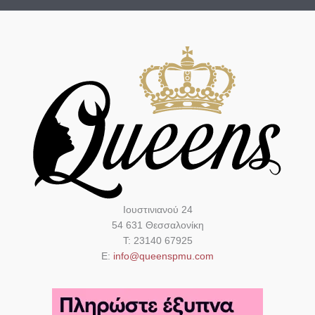
Ιουστινιανού 24
54 631 Θεσσαλονίκη
Τ: 23140 67925
Ε:
info@queenspmu.com