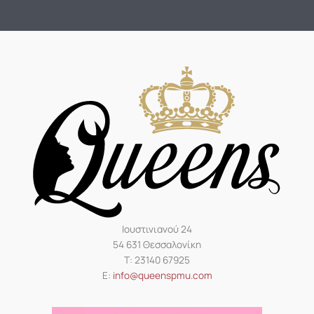
Ιουστινιανού 24
54 631 Θεσσαλονίκη
Τ: 23140 67925
Ε:
info@queenspmu.com