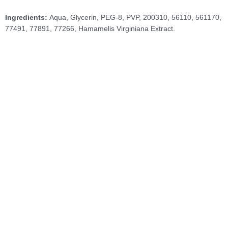
Ingredients:
Aqua, Glycerin, PEG-8, PVP, 200310, 56110, 561170,
77491, 77891, 77266, Hamamelis Virginiana Extract.
NEW
Microblading
Li Pigments Loaded® – Buckskin
39.00
€
Προσθήκη στο καλάθι
NEW
Microblading