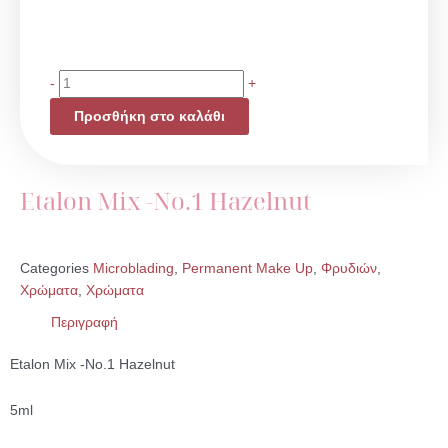
Etalon
-
+
Mix
Προσθήκη στο καλάθι
-
No.1
Hazelnut
ποσότητα
Etalon Mix -No.1 Hazelnut
Categories
Microblading
,
Permanent Make Up
,
Φρυδιών
,
Χρώματα
,
Χρώματα
Περιγραφή
Etalon Mix -No.1 Hazelnut
5ml