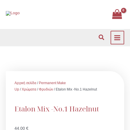
Μετάβαση
στο
περιεχόμενο
Αναζήτηση
Αρχική σελίδα
/
Permanent Make
Up
/
Χρώματα
/
Φρυδιών
/ Etalon Mix -No.1 Hazelnut
Etalon Mix -No.1 Hazelnut
44.00
€