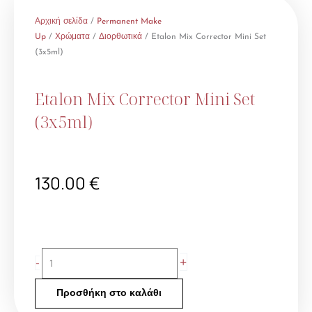
Αρχική σελίδα
/
Permanent Make
Up
/
Χρώματα
/
Διορθωτικά
/ Etalon Mix Corrector Mini Set
(3x5ml)
Etalon Mix Corrector Mini Set
(3x5ml)
130.00
€
Etalon
+
-
Mix
Corrector
Προσθήκη στο καλάθι
Mini