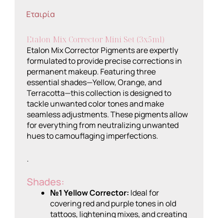
Εταιρία
Etalon Mix Corrector Mini Set (3x5ml)
Etalon Mix Corrector Pigments are expertly
formulated to provide precise corrections in
permanent makeup. Featuring three
essential shades—Yellow, Orange, and
Terracotta—this collection is designed to
tackle unwanted color tones and make
seamless adjustments. These pigments allow
for everything from neutralizing unwanted
hues to camouflaging imperfections.
.
Shades:
№1 Yellow Corrector:
Ideal for
covering red and purple tones in old
tattoos, lightening mixes, and creating