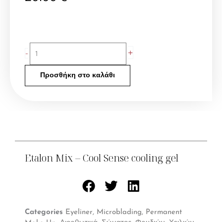
Etalon
+
-
Mix
-
Προσθήκη στο καλάθι
Cool
Sense
cooling
gel
ποσότητα
Etalon Mix – Cool Sense cooling gel
Categories
Eyeliner
,
Microblading
,
Permanent