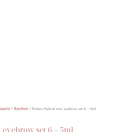
ώματα
/
Φρυδιών
/ Etalon-Hybrid mini eyebrow set 6 – 5ml.
 eyebrow set 6 – 5ml.