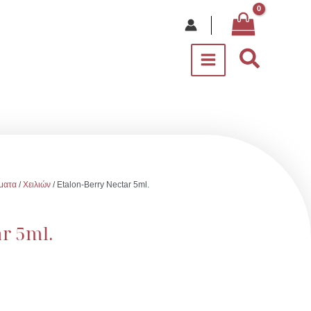
Αναζήτ
ματα
/
Χειλιών
/ Etalon-Berry Nectar 5ml.
r 5ml.