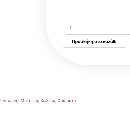
Etalon-
-
Berry
Nectar
Προσθήκη στο καλάθι
5ml.
ποσότητα
Permanent Make Up
,
Χειλιών
,
Χρώματα