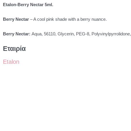
Etalon-Berry Nectar 5ml.
Berry Nectar
– A cool pink shade with a berry nuance.
Berry Nectar:
Aqua, 56110, Glycerin, PEG-8, Polyvinylpyrrolidone
Εταιρία
Etalon
Price
Αυτό
range:
το
Microblading
30.00 €
προϊόν
The Pigment – Nude 2
through
έχει