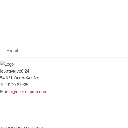
Κάνε εγγραφή στο Newsletter μας
& κέρδισε -10% έκπτωση στ
E
m
a
i
Ιουστινιανού 24
l
54 631 Θεσσαλονίκη
Τ: 23140 67925
Ε:
info@queenspmu.com