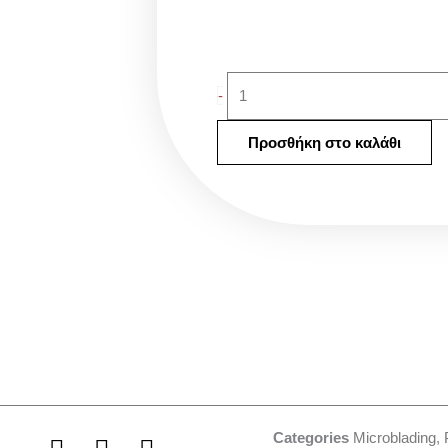
Empty
-
Bottle
3τμχ
Προσθήκη στο καλάθι
ποσότητα
Categories
Microblading
,