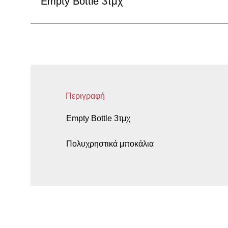
Empty Bottle 3τμχ
Περιγραφή
Empty Bottle 3τμχ
Πολυχρηστικά μποκάλια