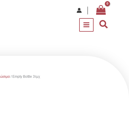
Αναζήτ
λώσιμα
/ Empty Bottle 3τμχ