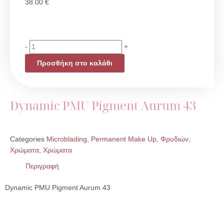
38.00
€
Dynamic
-
+
PMU
Προσθήκη στο καλάθι
Pigment
Aurum
43
ποσότητα
Dynamic PMU Pigment Aurum 43
Categories
Microblading
,
Permanent Make Up
,
Φρυδιών
,
Χρώματα
,
Χρώματα
Περιγραφή
Dynamic PMU Pigment Aurum 43