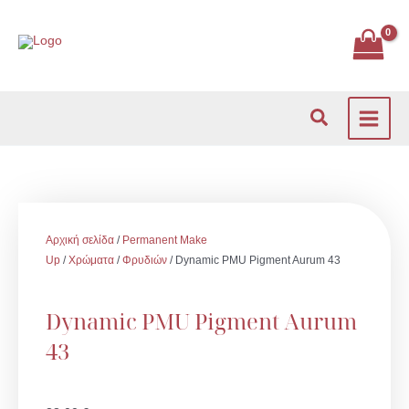
Μετάβαση
στο
περιεχόμενο
Αναζήτηση
Αρχική σελίδα
/
Permanent Make
Up
/
Χρώματα
/
Φρυδιών
/ Dynamic PMU Pigment Aurum 43
Dynamic PMU Pigment Aurum
43