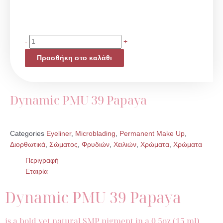
Dynamic
-
+
PMU
Προσθήκη στο καλάθι
39
Papaya
ποσότητα
Dynamic PMU 39 Papaya
Categories
Eyeliner
,
Microblading
,
Permanent Make Up
,
Διορθωτικά
,
Σώματος
,
Φρυδιών
,
Χειλιών
,
Χρώματα
,
Χρώματα
Περιγραφή
Εταιρία
Dynamic PMU 39 Papaya
is a bold yet natural SMP pigment in a 0.5oz (15 ml)