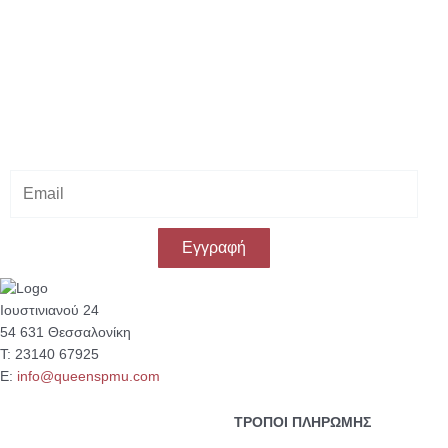
Κάνε εγγραφή στο Newsletter μας
& κέρδισε -10% έκπτωση
στην πρώτη σου αγορά!
E
m
a
i
Εγγραφή
l
Ιουστινιανού 24
54 631 Θεσσαλονίκη
Τ: 23140 67925
Ε:
info@queenspmu.com
ΤΡΟΠΟΙ ΠΛΗΡΩΜΗΣ