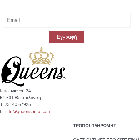
στην πρώτη σου αγορά!
E
m
a
i
Εγγραφή
l
Ιουστινιανού 24
54 631 Θεσσαλονίκη
Τ: 23140 67925
Ε:
info@queenspmu.com
ΤΡΟΠΟΙ ΠΛΗΡΩΜΗΣ