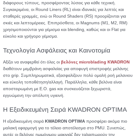
διάφορους τύπους, προσφέροντας λύσεις για κάθε τεχνική.
Συγκεκριμένα, οι Round Liners (RL) είναι ιδανικές για λεπτές και
σταθερές γραμμές, ενώ οι Round Shaders (RS) προορίζονται για
σκιές και λεπτομέρειες. Επιπρόσθετα, οι Magnums (M1, M2, RM)
χρησιμοποιούνται για γέμισμα και blending, καθώς και οι Flat για
εύκολο και γρήγορο γέμισμα.
Τεχνολογία Ασφάλειας και Καινοτομία
Αξίζει να αναφερθεί ότι όλες οι
βελόνες microblading
KWADRON
διαθέτουν μεμβράνη ασφαλείας για αποφυγή επιστροφής μελάνης
στο grip. Συμπληρωματικά, εξασφαλίζουν πολύ ομαλή ροή μελανιου
και εύκολη τοποθέτηση/αλλαγή. Παράλληλα, κάθε βελόνα είναι
αποστειρωμένη με E.O. gas και συσκευάζεται ξεχωριστά,
εγγυώμενη την απόλυτη υγιεινή.
Η Εξειδικευμένη Σειρά KWADRON OPTIMA
Η εξειδικευμένη σειρά
KWADRON OPTIMA
προσφέρει ακόμα πιο
μαλακή εφαρμογή για το τέλειο αποτέλεσμα στο PMU. Συνεπώς,
αυτές οι βελόνες ημιμόνιμου μακιγιάζ δεν ταλαιπωρούν την