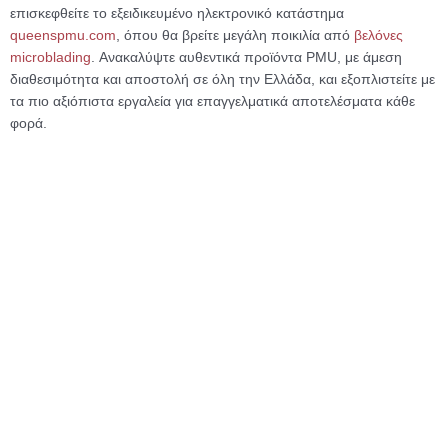
επισκεφθείτε το εξειδικευμένο ηλεκτρονικό κατάστημα
queenspmu.com
, όπου θα βρείτε μεγάλη ποικιλία από
βελόνες
microblading
. Ανακαλύψτε αυθεντικά προϊόντα PMU, με άμεση
διαθεσιμότητα και αποστολή σε όλη την Ελλάδα, και εξοπλιστείτε με
τα πιο αξιόπιστα εργαλεία για επαγγελματικά αποτελέσματα κάθε
φορά.
Microblading
Μαντηλάκια οινοπνεύματος 70%
Alcohol Swab Skin Cleanser in
Individual Sachets 100τμχ.