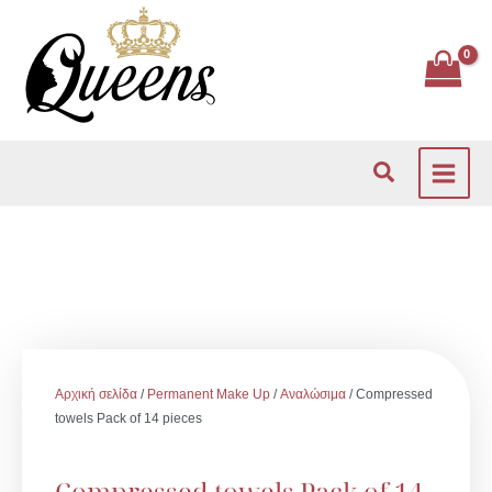
Μετάβαση
στο
περιεχόμενο
Αναζήτηση
Αρχική σελίδα
/
Permanent Make Up
/
Αναλώσιμα
/ Compressed
towels Pack of 14 pieces
Compressed towels Pack of 14