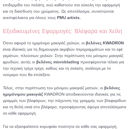
επιδερμίδα του πελάτη, ενώ καθιστούν πιο εύκολη την εφαρμογή
και τη διείσδυση του χρώματος. Ως αποτέλεσμα, συνιστώνται
ανεπιφύλακτα για όλους τους
PMU artists.
Εξειδικευμένες Εφαρμογές: Βλέφαρα και Χείλη
Όσον αφορά το ημιμόνιμο μακιγιάζ χειλιών, οι
βελόνες KWADRON
είναι ιδανικές για τη δημιουργία ακριβών περιγραμμάτων και το εφέ
γεμάτων, πλούσιων χειλιών. Στην περίπτωση του μόνιμου μακιγιάζ
φρυδιών, αυτές οι
βελόνες microblading
προσφέρονται τέλεια για
την τεχνική τρίχα τρίχα, καθώς και τη σκίαση, ανάλογα με το
νούμερο που θα επιλέξετε.
Τέλος, στην περίπτωση του μόνιμου μακιγιάζ ματιών, οι
βελόνες
ημιμόνιμου μακιγιάζ
KWADRON αποδεικνύονται ιδανικές για τις
γραμμές των βλεφάρων, την πάχυνση της γραμμής των βλεφαρίδων
και τη θολή σκιά στο βλέφαρο, προσφέροντας άψογα αποτελέσματα
σε κάθε εφαρμογή.
Για να εξασφαλίσετε κορυφαία ποιότητα σε κάθε σας εφαρμογή,