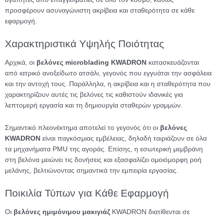
προσφέρουν ασυναγώνιστη ακρίβεια και σταθερότητα σε κάθε
εφαρμογή.
Χαρακτηριστικά Υψηλής Ποιότητας
Αρχικά, οι
βελόνες microblading KWADRON
κατασκευάζονται
από ιατρικό ανοξείδωτο ατσάλι, γεγονός που εγγυάται την ασφάλεια
και την αντοχή τους. Παράλληλα, η ακρίβεια και η σταθερότητα που
χαρακτηρίζουν αυτές τις βελόνες τις καθιστούν ιδανικές για
λεπτομερή εργασία και τη δημιουργία σταθερών γραμμών.
Σημαντικό πλεονέκτημα αποτελεί το γεγονός ότι οι
βελόνες
KWADRON
είναι παγκόσμιας εμβέλειας, δηλαδή ταιριάζουν σε όλα
τα μηχανήματα PMU της αγοράς. Επίσης, η εσωτερική μεμβράνη
στη βελόνα μειώνει τις δονήσεις και εξασφαλίζει ομοιόμορφη ροή
μελάνης, βελτιώνοντας σημαντικά την εμπειρία εργασίας.
Ποικιλία Τύπων για Κάθε Εφαρμογή
Οι
βελόνες ημιμόνιμου μακιγιάζ
KWADRON διατίθενται σε