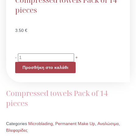
pieces
3.50
€
Compressed
-
+
towels
Προσθήκη στο καλάθι
Pack
of
14
pieces
Compressed towels Pack of 14
ποσότητα
pieces
Categories
Microblading
,
Permanent Make Up
,
Αναλώσιμα
,
Βλεφαρίδες