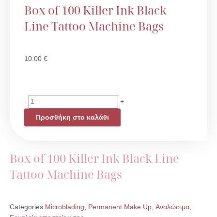
Box of 100 Killer Ink Black
Line Tattoo Machine Bags
10.00
€
Box
-
+
of
Προσθήκη στο καλάθι
100
Killer
Ink
Black
Box of 100 Killer Ink Black Line
Line
Tattoo Machine Bags
Tattoo
Machine
Bags
ποσότητα
Categories
Microblading
,
Permanent Make Up
,
Αναλώσιμα
,