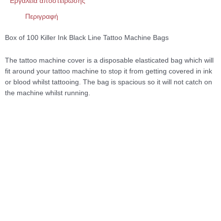
Εργαλεία αποστείρωσης
Περιγραφή
Box of 100 Killer Ink Black Line Tattoo Machine Bags
The tattoo machine cover is a disposable elasticated bag which will
fit around your tattoo machine to stop it from getting covered in ink
or blood whilst tattooing. The bag is spacious so it will not catch on
the machine whilst running.
Microblading
Εξεταστική μπλούζα Soft Care non
woven (10τμχ)