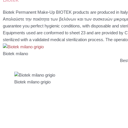
Biotek Permanent Make-Up BIOTEK products are produced in Italy, 
Απολαύστε την ποιότητα των βελόνων και των συσκευών μικρομε
guarantee you perfect hygienic conditions, with disposable and steri
Equipments used are conformed to sheet 23 and are provided by C
sterilized with a validated medical sterilization process. The operato
Biotek milano
Best
Biotek milano grigio