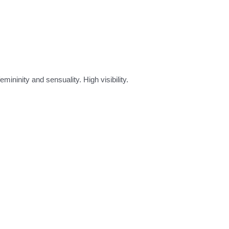
emininity and sensuality. High visibility.