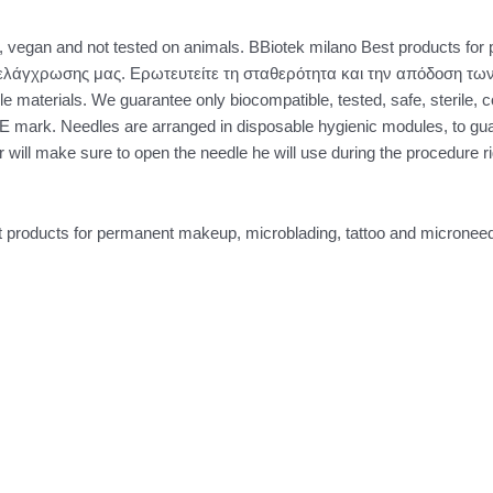
vegan and not tested on animals. BBiotek milano Best products for 
λάγχρωσης μας. Ερωτευτείτε τη σταθερότητα και την απόδοση των
le materials. We guarantee only biocompatible, tested, safe, sterile, c
E mark. Needles are arranged in disposable hygienic modules, to g
r will make sure to open the needle he will use during the procedure rig
 products for permanent makeup, microblading, tattoo and microneed