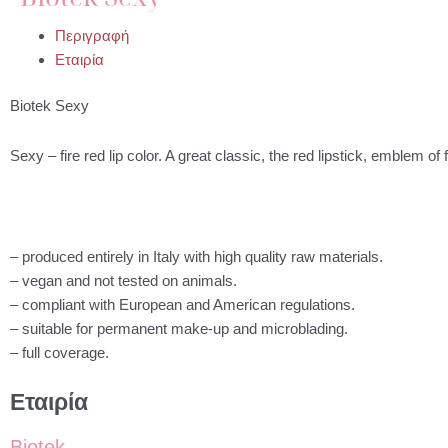
Περιγραφή
Εταιρία
Biotek Sexy
Sexy – fire red lip color. A great classic, the red lipstick, emblem of f
– produced entirely in Italy with high quality raw materials.
– vegan and not tested on animals.
– compliant with European and American regulations.
– suitable for permanent make-up and microblading.
– full coverage.
Εταιρία
Biotek