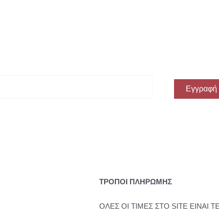
ην πρώτη σου αγορά!
Εγγραφή
ΤΡΟΠΟΙ ΠΛΗΡΩΜΗΣ
ΟΛΕΣ ΟΙ ΤΙΜΕΣ ΣΤΟ SITE ΕΙΝΑΙ Τ