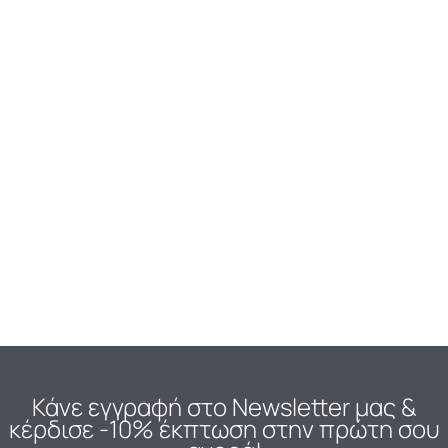
Microblading
Etalon -Orange Corrector 5ml.
44.00
€
Προσθήκη στο καλάθι
Κάνε εγγραφή στο Newsletter μας
&
κέρδισε -10% έκπτωση στην πρώτη σου