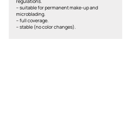
regulations.
– suitable for permanent make-up and
microblading.
– full coverage.
– stable (no color changes).
Price
Αυτό
range:
το
30.00 €
προϊόν
through
έχει
49.00 €
πολλαπλές
παραλλαγές.
Οι