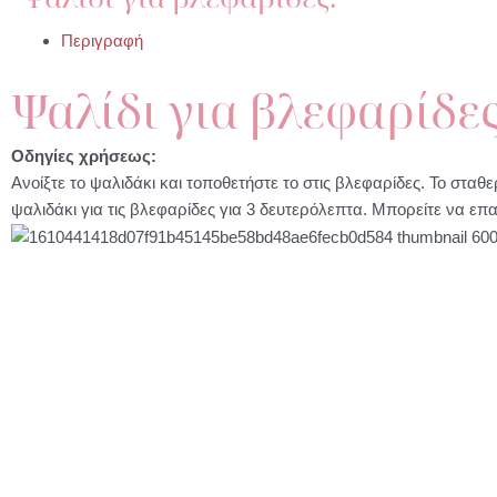
Περιγραφή
Ψαλίδι για βλεφαρίδες
Οδηγίες χρήσεως:
Ανοίξτε το ψαλιδάκι και τοποθετήστε το στις βλεφαρίδες. Το σταθ
ψαλιδάκι για τις βλεφαρίδες για 3 δευτερόλεπτα. Μπορείτε να επ
Original
Η
price
τρέχουσα
Microblading
was:
τιμή
Brow Brushes 5 τμχ.
2.50 €.
είναι: