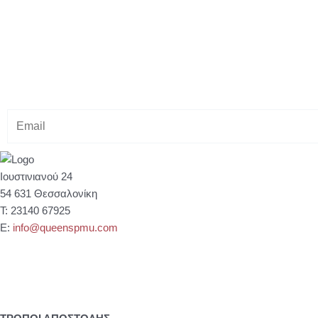
Κάνε εγγραφή στο Newsletter μας
& κέρδισε -10% έκπτωση στ
E
m
a
i
Ιουστινιανού 24
l
54 631 Θεσσαλονίκη
Τ: 23140 67925
Ε:
info@queenspmu.com