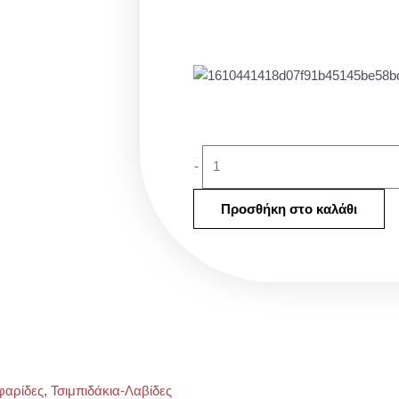
Ψαλίδι
-
για
βλεφαρίδες.
Προσθήκη στο καλάθι
ποσότητα
φαρίδες
,
Τσιμπιδάκια-Λαβίδες