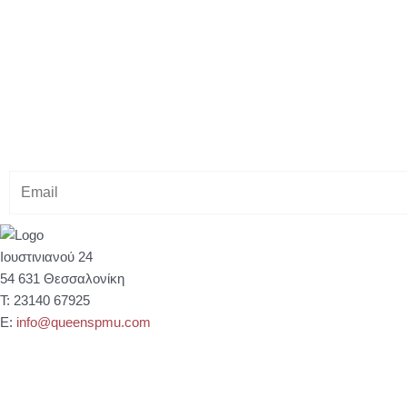
Κάνε εγγραφή στο Newsletter μας
& κέρδισε -10% έκπτωση στ
E
m
a
i
Ιουστινιανού 24
l
54 631 Θεσσαλονίκη
Τ: 23140 67925
Ε:
info@queenspmu.com