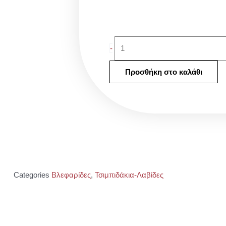
3
-
τμχ
τσιμπιδάκια
Προσθήκη στο καλάθι
για
βλεφαρίδες
ποσότητα
Categories
Βλεφαρίδες
,
Τσιμπιδάκια-Λαβίδες