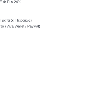
Ε Φ.Π.Α 24%
 Τράπεζα Πειραιώς)
α (Viva Wallet / PayPal)