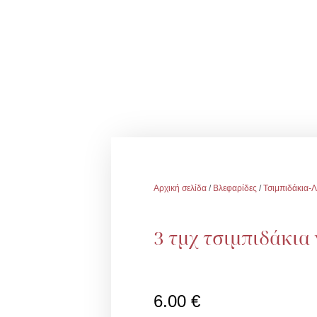
Αρχική σελίδα
/
Βλεφαρίδες
/
Τσιμπιδάκια-Λ
3 τμχ τσιμπιδάκια
6.00
€