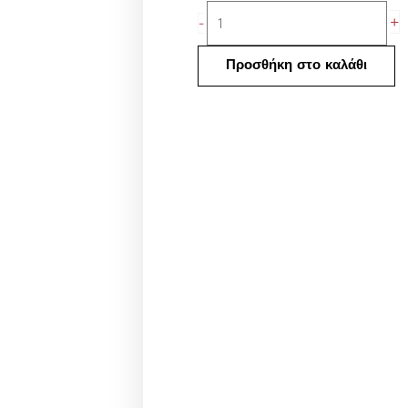
Πινέλο
+
-
eyeliner
50
Προσθήκη στο καλάθι
τεμάχια
ποσότητα