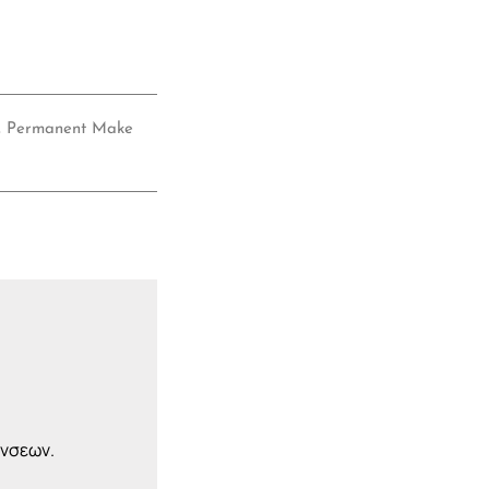
,
Permanent Make
ύνσεων.