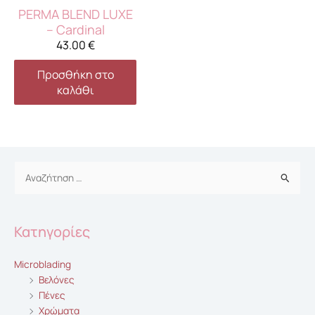
PERMA BLEND LUXE
– Cardinal
43.00
€
Προσθήκη στο
καλάθι
Αναζήτηση
για:
Κατηγορίες
Microblading
Βελόνες
Πένες
Χρώματα