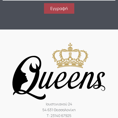
a
i
Εγγραφή
l
Ιουστινιανού 24
54 631 Θεσσαλονίκη
Τ: 23140 67925