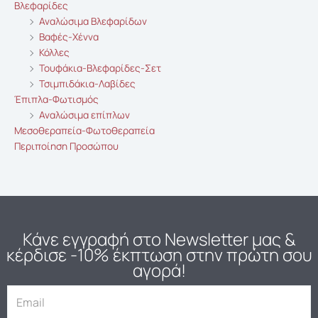
Βλεφαρίδες
Αναλώσιμα Βλεφαρίδων
Βαφές-Χέννα
Κόλλες
Τουφάκια-Βλεφαρίδες-Σετ
Τσιμπιδάκια-Λαβίδες
Έπιπλα-Φωτισμός
Αναλώσιμα επίπλων
Μεσοθεραπεία-Φωτοθεραπεία
Περιποίηση Προσώπου
Κάνε εγγραφή στο Newsletter μας
&
κέρδισε -10% έκπτωση στην πρώτη σου
αγορά!
E
m