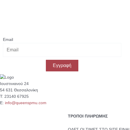
Κάνε εγγραφή στο Newsletter μας
& κέρδισε -10% έκπτωση
στην πρώτη σου αγορά!
Email
Εγγραφή
Ιουστινιανού 24
54 631 Θεσσαλονίκη
Τ: 23140 67925
Ε:
info@queenspmu.com
ΤΡΟΠΟΙ ΠΛΗΡΩΜΗΣ
ΟΛΕΣ ΟΙ ΤΙΜΕΣ ΣΤΟ SITE ΕΙΝΑΙ