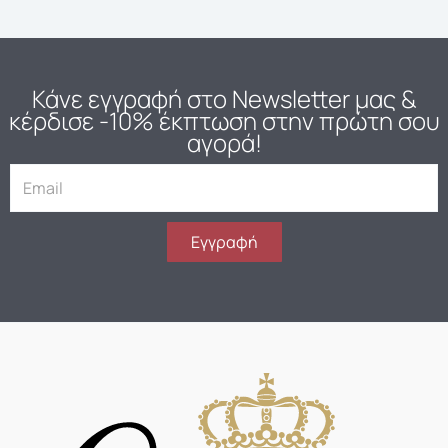
Κάνε εγγραφή στο Newsletter μας
&
κέρδισε -10% έκπτωση στην πρώτη σου
αγορά!
E
m
a
i
Εγγραφή
l