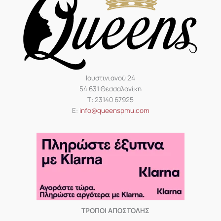
Ιουστινιανού 24
54 631 Θεσσαλονίκη
Τ: 23140 67925
Ε:
info@queenspmu.com
ΤΡΟΠΟΙ ΑΠΟΣΤΟΛΗΣ