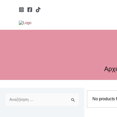
Μετάβαση
στο
περιεχόμενο
Αρχι
No products 
Αναζήτηση
για: