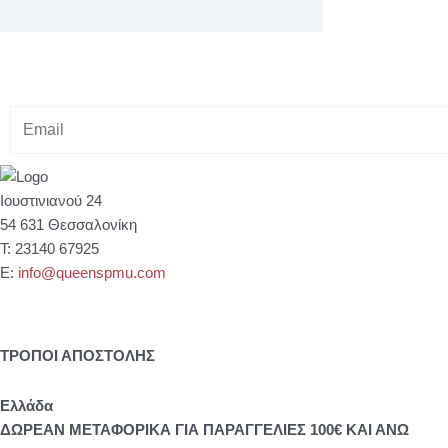
Κάνε εγγραφή στο Newsletter μας
& κέρδισε -10% έκπτωση στ
E
m
a
i
Ιουστινιανού 24
l
54 631 Θεσσαλονίκη
Τ: 23140 67925
Ε:
info@queenspmu.com
ΤΡΟΠΟΙ ΑΠΟΣΤΟΛΗΣ
Eλλάδα
ΔΩΡΕΑΝ ΜΕΤΑΦΟΡΙΚΑ ΓΙΑ ΠΑΡΑΓΓΕΛΙΕΣ 100€ ΚΑΙ ΑΝΩ