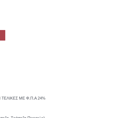
Ι ΤΕΛΙΚΕΣ ΜΕ Φ.Π.Α 24%
πεζα, Τράπεζα Πειραιώς)