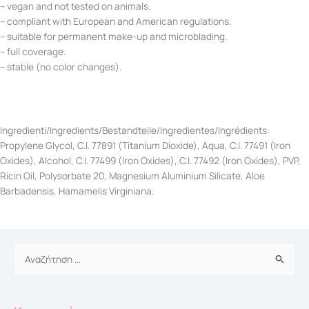
– vegan and not tested on animals.
– compliant with European and American regulations.
– suitable for permanent make-up and microblading.
– full coverage.
– stable (no color changes).
Ingredienti/Ingredients/Bestandteile/Ingredientes/Ingrédients:
Propylene Glycol, C.I. 77891 (Titanium Dioxide), Aqua, C.I. 77491 (Iron
Oxides), Alcohol, C.I. 77499 (Iron Oxides), C.I. 77492 (Iron Oxides), PVP,
Ricin Oil, Polysorbate 20, Magnesium Aluminium Silicate, Aloe
Barbadensis, Hamamelis Virginiana.
Αναζήτηση
για: