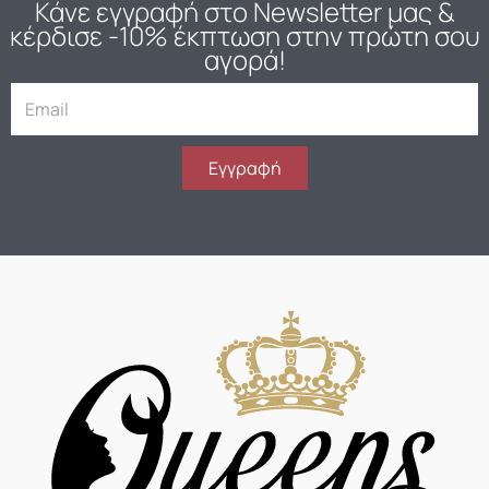
Κάνε εγγραφή στο Newsletter μας
&
κέρδισε -10% έκπτωση στην πρώτη σου
αγορά!
E
m
a
i
Εγγραφή
l