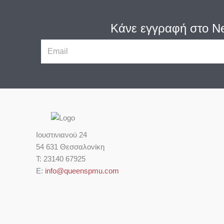
Κάνε εγγραφή στο Ne
E
m
a
i
l
Ιουστινιανού 24
54 631 Θεσσαλονίκη
Τ: 23140 67925
Ε:
info@queenspmu.com