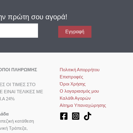
ην πρώτη σου αγορά!
Εγγραφή
ΟΠΟΙ ΠΛΗΡΩΜΗΣ
Πολιτική Απορρήτου
Επιστροφές
Όροι Χρήσης
ΕΣ ΟΙ ΤΙΜΕΣ ΣΤΟ
Ο λογαριασμός μου
TE ΕΙΝΑΙ ΤΕΛΙΚΕΣ ΜΕ
Καλάθι Αγορών
Π.Α 24%
Αίτημα Υπαναχώρησης
λάδα
πεζική κατάθεση
νική Τράπεζα,