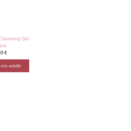
Cleansing Gel
5ml
20
€
στο καλάθι