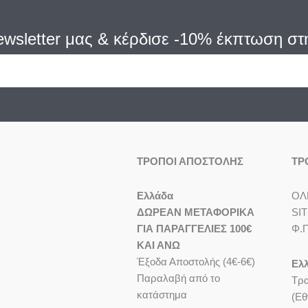
wsletter μας
& κέρδισε -10% έκπτωση στ
ΤΡΟΠΟΙ ΑΠΟΣΤΟΛΗΣ
ΤΡ
Eλλάδα
ΟΛ
ΔΩΡΕΑΝ ΜΕΤΑΦΟΡΙΚΑ
SI
ΓΙΑ ΠΑΡΑΓΓΕΛΙΕΣ 100€
Φ.
ΚΑΙ ΑΝΩ
Έξοδα Αποστολής (4€-6€)
Ελ
Παραλαβή από το
Τρα
κατάστημα
(Εθ