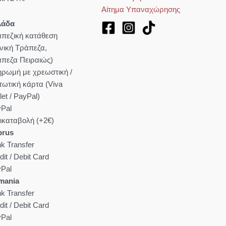
Αίτημα Υπαναχώρησης
λάδα
πεζική κατάθεση
νική Τράπεζα,
πεζα Πειραιώς)
ρωμή με χρεωστική /
τωτική κάρτα (Viva
let / PayPal)
Pal
ικαταβολή (+2€)
prus
k Transfer
dit / Debit Card
Pal
mania
k Transfer
dit / Debit Card
Pal