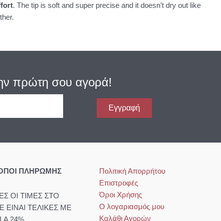
fort
. The tip is soft and super precise and it doesn’t dry out like
ther.
ην πρώτη σου αγορά!
Εγγραφή
ΟΠΟΙ ΠΛΗΡΩΜΗΣ
Πολιτική Απορρήτου
Επιστροφές
Όροι Χρήσης
ΕΣ ΟΙ ΤΙΜΕΣ ΣΤΟ
Ο λογαριασμός μου
TE ΕΙΝΑΙ ΤΕΛΙΚΕΣ ΜΕ
Καλάθι Αγορών
Π.Α 24%