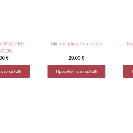
ADING PEN
Microblading Pen Tattoo
Mi
VCON
.00
€
20.00
€
στο καλάθι
Προσθήκη στο καλάθι