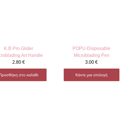
K.B Pro Glider
POPU-Disposable
croblading Art Handle
Microblading Pen
2.80
€
3.00
€
Προσθήκη στο καλάθι
Κάντε μια επιλογή