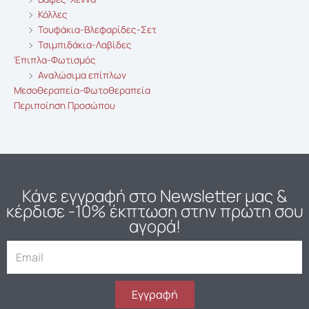
Κόλλες
Τουφάκια-Βλεφαρίδες-Σετ
Τσιμπιδάκια-Λαβίδες
Έπιπλα-Φωτισμός
Αναλώσιμα επίπλων
Μεσοθεραπεία-Φωτοθεραπεία
Περιποίηση Προσώπου
Κάνε εγγραφή στο Newsletter μας
&
κέρδισε -10% έκπτωση στην πρώτη σου
αγορά!
E
m
a
i
Εγγραφή
l