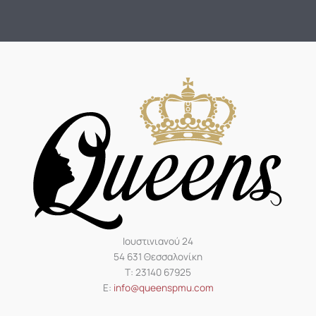
Ιουστινιανού 24
54 631 Θεσσαλονίκη
Τ: 23140 67925
Ε:
info@queenspmu.com