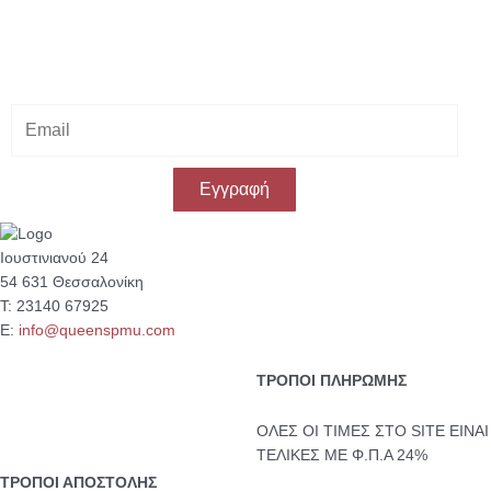
Κάνε εγγραφή στο Newsletter μας
& κέρδισε -10% έκπτωση
στην πρώτη σου αγορά!
E
m
a
i
Εγγραφή
l
Ιουστινιανού 24
54 631 Θεσσαλονίκη
Τ: 23140 67925
Ε:
info@queenspmu.com
ΤΡΟΠΟΙ ΠΛΗΡΩΜΗΣ
ΟΛΕΣ ΟΙ ΤΙΜΕΣ ΣΤΟ SITE ΕΙΝΑΙ
ΤΕΛΙΚΕΣ ΜΕ Φ.Π.Α 24%
ΤΡΟΠΟΙ ΑΠΟΣΤΟΛΗΣ