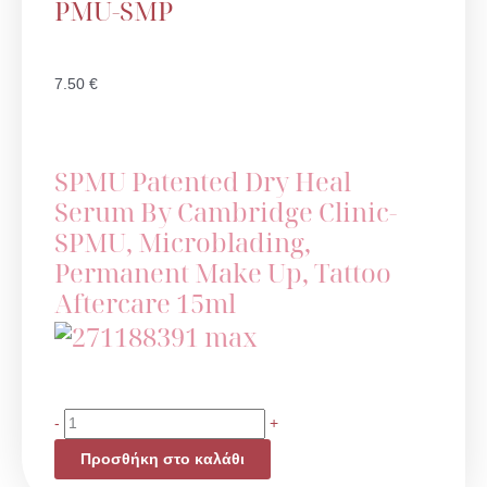
PMU-SMP
7.50
€
SPMU Patented Dry Heal
Serum By Cambridge Clinic-
SPMU, Microblading,
Permanent Make Up, Tattoo
Aftercare 15ml
Dry
-
+
Heal
Προσθήκη στο καλάθι
Serum