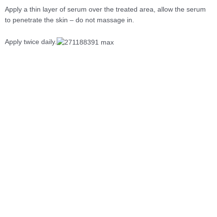
Apply a thin layer of serum over the treated area, allow the serum
to penetrate the skin – do not massage in.
Apply twice daily.
Price
Αυτό
range:
το
After Care
9.00 €
προϊόν
The Pigment Aftercare – 25pcs
through
έχει
25.00 €
πολλαπλές
35.00
€
Προσθήκη στο καλάθι
παραλλαγές.