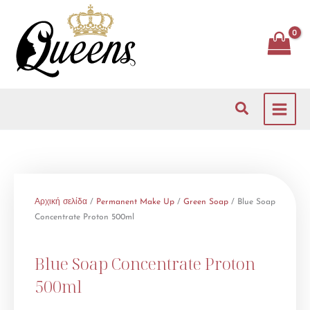
Μετάβαση
στο
περιεχόμενο
Αναζήτηση
Αρχική σελίδα
/
Permanent Make Up
/
Green Soap
/ Blue Soap
Concentrate Proton 500ml
Blue Soap Concentrate Proton
500ml