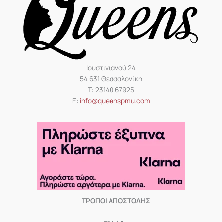
Ιουστινιανού 24
54 631 Θεσσαλονίκη
Τ: 23140 67925
Ε:
info@queenspmu.com
ΤΡΟΠΟΙ ΑΠΟΣΤΟΛΗΣ