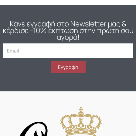
Κάνε εγγραφή στο Newsletter μας
&
κέρδισε -10% έκπτωση στην πρώτη σου
αγορά!
E
m
a
i
Εγγραφή
l